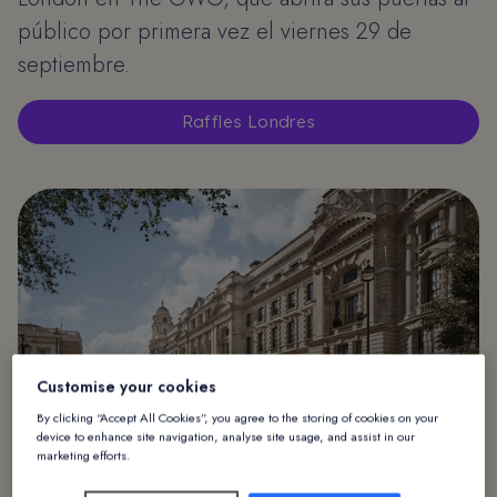
público por primera vez el viernes 29 de
septiembre.
Raffles Londres
Customise your cookies
Raffles OWO (Old War Offices) Exterior del edificio, fotografía.
By clicking “Accept All Cookies”, you agree to the storing of cookies on your
device to enhance site navigation, analyse site usage, and assist in our
marketing efforts.
Alliantsexpertos en experiencia del cliente, están
encantados de colaborar con Raffles London en The