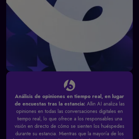
Análisis de opiniones en tiempo real, en lugar
de encuestas tras la estancia:
Allin AI analiza las
opiniones en todas las conversaciones digitales en
tiempo real, lo que ofrece a los responsables una
visión en directo de cómo se sienten los huéspedes
durante su estancia. Mientras que la mayoría de los