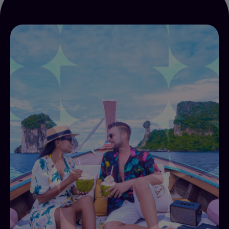
Aumentar el NPS y los
ingresos
Alliants Improving NPS and Revenues» integra
cinco productos —Core Platform, Messaging,
Allin AI, Concierge y Guest App— en un único
sistema que mejora el NPS y fomenta un mayor
gasto por visita.