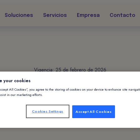
Soluciones
Servicios
Empresa
Contacto
Vigencia: 25 de febrero de 2026
e your cookies
Accept All Cookies”, you agree to the storing of cookies on your device to enhance site navigat
Aviso de privacida
sist in our marketing efforts.
Cookies Settings
Accept All Cookies