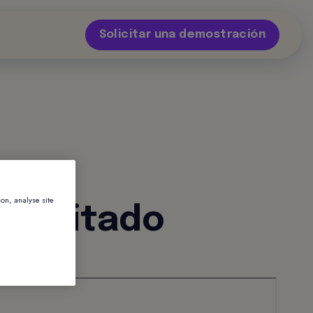
Solicitar una demostración
ion, analyse site
d limitado