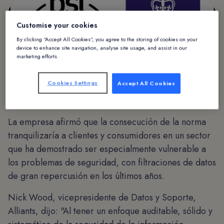
Customise your cookies
By clicking “Accept All Cookies”, you agree to the storing of cookies on your
device to enhance site navigation, analyse site usage, and assist in our
marketing efforts.
Cookies Settings
Accept All Cookies
Alliants BSI UKAS 27001
La empresa afirmó que la consecución de la norma
tranquilizaría a clientes y consumidores en un sector
que ha demostrado ser especialmente vulnerable a
los problemas de seguridad, con filtraciones de datos
de gran repercusión en los últimos años.
Nick Wood, vicepresidente de Datos y Soporte,
Alliants, dijo: "Al tener un enfoque auditable, sólido y